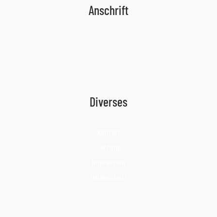
Anschrift
Tierschutzverein Ammerland e.V.
Apothekervilla, Gaststr. 4
26655 Westerstede
Diverses
Kontakt
Satzung
Impressum
Datenschutz