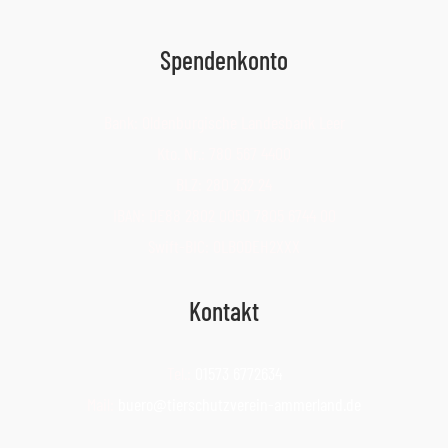
Spendenkonto
Bank: Oldenburgische Landesbank Leer
Kto. Nr.: 780 567 4400
BLZ: 280 232 24
IBAN: DE88 2802 0050 7805 6744 00
Swift-BIC: OLBODEH2XXX
Kontakt
Tel.:
01573 6772634
Mail:
buero@tierschutzverein-ammerland.de