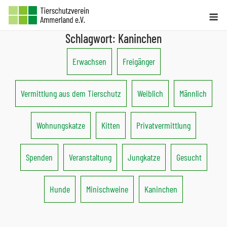
Skip
Me
to
Schlagwort:
Kaninchen
content
Erwachsen
Freigänger
Vermittlung aus dem Tierschutz
Weiblich
Männlich
Wohnungskatze
Kitten
Privatvermittlung
Spenden
Veranstaltung
Jungkatze
Gesucht
Hunde
Minischweine
Kaninchen