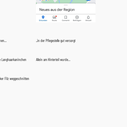
chen…
..in der Pflegestelle gut versorgt
zte Langhaarkaninchen
Allein am Hinterteil wurde…
ker Filz weggeschnitten