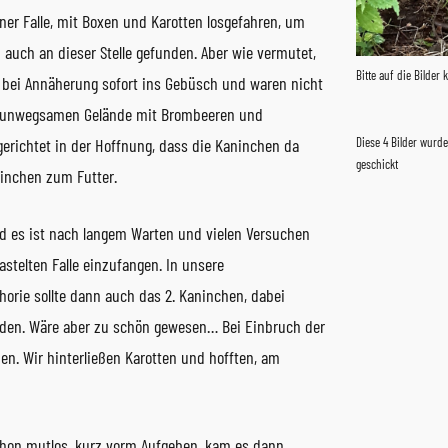
iner Falle, mit Boxen und Karotten losgefahren, um
auch an dieser Stelle gefunden. Aber wie vermutet,
Bitte auf die Bilder 
n bei Annäherung sofort ins Gebüsch und waren nicht
em unwegsamen Gelände mit Brombeeren und
erichtet in der Hoffnung, dass die Kaninchen da
Diese 4 Bilder wurd
geschickt
inchen zum Futter.
d es ist nach langem Warten und vielen Versuchen
astelten Falle einzufangen. In unsere
phorie sollte dann auch das 2. Kaninchen, dabei
rden. Wäre aber zu schön gewesen… Bei Einbruch der
n. Wir hinterließen Karotten und hofften, am
schon mutlos, kurz vorm Aufgeben, kam es dann