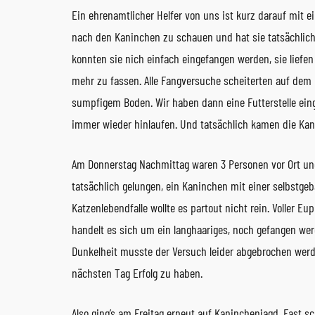
Ein ehrenamtlicher Helfer von uns ist kurz darauf mit e
nach den Kaninchen zu schauen und hat sie tatsächlich 
konnten sie nich einfach eingefangen werden, sie liefe
mehr zu fassen. Alle Fangversuche scheiterten auf d
sumpfigem Boden. Wir haben dann eine Futterstelle eing
immer wieder hinlaufen. Und tatsächlich kamen die Kan
Am Donnerstag Nachmittag waren 3 Personen vor Ort un
tatsächlich gelungen, ein Kaninchen mit einer selbstgeb
Katzenlebendfalle wollte es partout nicht rein. Voller Eu
handelt es sich um ein langhaariges, noch gefangen we
Dunkelheit musste der Versuch leider abgebrochen werde
nächsten Tag Erfolg zu haben.
Also ging’s am Freitag erneut auf Kaninchenjagd. Fast 