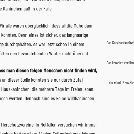
 Kaninchen saß in der Falle.
r alle waren überglücklich, dass all die Mühe dann
konnten. Denn eines ist sicher, das langhaarige
Das Kurzhaarkanin
ge durchgehalten, es war jetzt schon in einem
ätten den bevorstehenden Winter nicht überlebt.
Das komplett verfil
ss man diesen feigen Menschen nicht finden wird,
an dieser Stelle konnten sie nur durch Zufall
…ein mind. 2 cm dic
d Hauskaninchen, die mehrere Tage im Freien leben,
ngen werden. Dennoch sind es keine Wildkaninchen
 Tierschutzvereine. In Notfällen versuchen wir immer
ninchen hätten wir auf jeden Fall aufnehmen können.