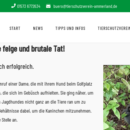
01573 6772634
buero@tierschutzverein-ammerland.de
START
NEWS
TIPPS UND INFOS
TIERSCHUTZVEREI
 feige und brutale Tat!
h erfolgreich.
Anruf einer Dame, die mit ihrem Hund beim Golfplatz
, die sich im Gebüsch aufhielten. Sie ging näher, um
es Jagdhundes nicht ganz an die Tiere ran um zu
i Behältnisse dabei, um die Kaninchen mitzunehmen.
Stelle an.