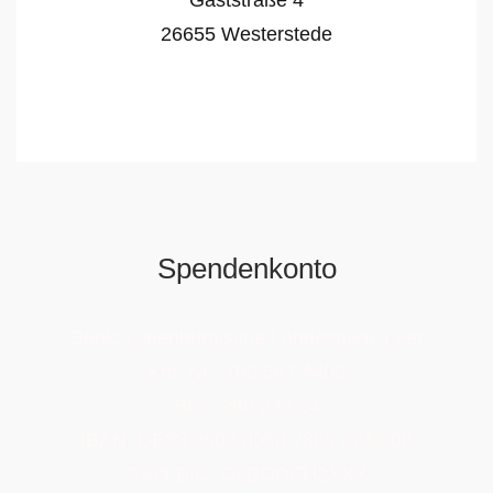
Gaststraße 4
26655 Westerstede
Spendenkonto
Bank: Oldenburgische Landesbank Leer
Kto. Nr.: 780 567 4400
BLZ: 280 232 24
IBAN: DE88 2802 0050 7805 6744 00
Swift-BIC: OLBODEH2XXX