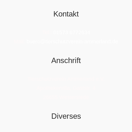
Kontakt
Tel.:
01573 6772634
Mail:
buero@tierschutzverein-ammerland.de
Anschrift
Tierschutzverein Ammerland e.V.
Apothekervilla, Gaststr. 4
26655 Westerstede
Diverses