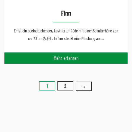
Finn
Er ist ein beeindruckender, kastrierter Rüde mit einer Schulterhöhe von
ca. 70 cm💪🏻 . In ihm steckt eine Mischung aus...
Mehr erfahren
1
2
Seitennummerierung
→
der
Beiträge