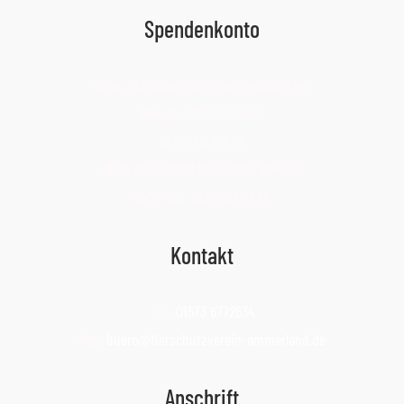
Spendenkonto
Bank: Oldenburgische Landesbank Leer
Kto. Nr.: 780 567 4400
BLZ: 280 232 24
IBAN: DE88 2802 0050 7805 6744 00
Swift-BIC: OLBODEH2XXX
Kontakt
Tel.:
01573 6772634
Mail:
buero@tierschutzverein-ammerland.de
Anschrift