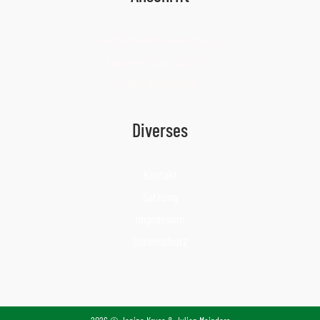
Tierschutzverein Ammerland e.V.
Apothekervilla, Gaststr. 4
26655 Westerstede
Diverses
Kontakt
Satzung
Impressum
Datenschutz