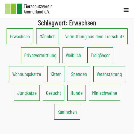
Skip
Me
to
Schlagwort:
Erwachsen
content
Erwachsen
Männlich
Vermittlung aus dem Tierschutz
Privatvermittlung
Weiblich
Freigänger
Wohnungskatze
Kitten
Spenden
Veranstaltung
Jungkatze
Gesucht
Hunde
Minischweine
Kaninchen