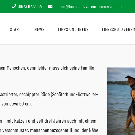
01573 6772634
buero@tierschutzverein-ammerland.de
START
NEWS
TIPPS UND INFOS
TIERSCHUTZVEREI
en Menschen, denn leider muss sich seine Familie
 kastrierter, gechippter Rüde (Schäferhund–Rottweiler-
e von etwa 60 cm.
en – mit Katzen und seit drei Jahren auch mit einem
sehr verschmuster, menschenbezogener Hund, der Nähe