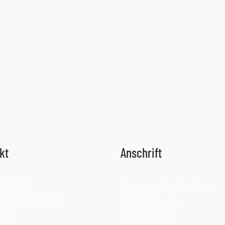
kt
Anschrift
73 6772634
Tierschutzverein Ammerland e.V.
ro@tierschutzverein-
Apothekervilla, Gaststr. 4
nd.de
26655 Westerstede