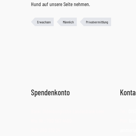
Hund auf unsere Seite nehmen.
Erwachsen
Männlich
Privatvermittlung
Spendenkonto
Konta
Bank: Oldenburgische Landesbank Leer
Tel.:
015
Kto. Nr.: 780 567 4400
Mail:
bue
BLZ: 280 232 24
ammerla