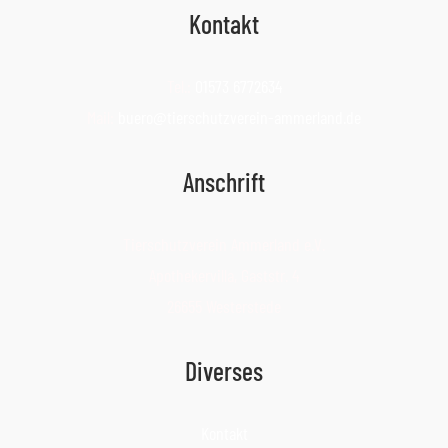
Kontakt
Tel.:
01573 6772634
Mail:
buero@tierschutzverein-ammerland.de
Anschrift
Tierschutzverein Ammerland e.V.
Apothekervilla, Gaststr. 4
26655 Westerstede
Diverses
Kontakt