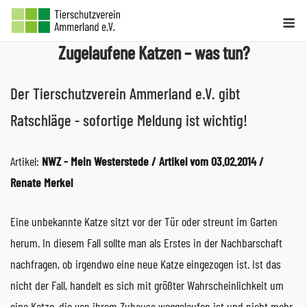
Skip
Me
to
Zugelaufene Katzen – was tun?
content
Der Tierschutzverein Ammerland e.V. gibt
Ratschläge - sofortige Meldung ist wichtig!
Artikel:
NWZ - Mein Westerstede / Artikel vom 03.02.2014 /
Renate Merkel
Eine unbekannte Katze sitzt vor der Tür oder streunt im Garten
herum. In diesem Fall sollte man als Erstes in der Nachbarschaft
nachfragen, ob irgendwo eine neue Katze eingezogen ist. Ist das
nicht der Fall, handelt es sich mit größter Wahrscheinlichkeit um
eine Katze, die von ihrem Zuhause weggelaufen ist und nicht mehr