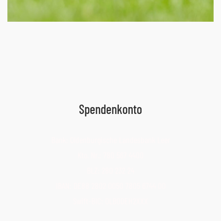
Spendenkonto
Bank: Oldenburgische Landesbank Leer
Kto. Nr.: 780 567 4400
BLZ: 280 232 24
IBAN: DE88 2802 0050 7805 6744 00
Swift-BIC: OLBODEH2XXX