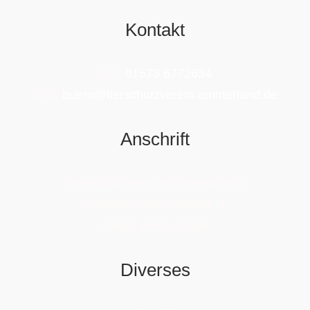
Kontakt
Tel.:
01573 6772634
Mail:
buero@tierschutzverein-ammerland.de
Anschrift
Tierschutzverein Ammerland e.V.
Apothekervilla, Gaststr. 4
26655 Westerstede
Diverses