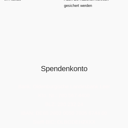
gesichert werden
Spendenkonto
Bank: Oldenburgische Landesbank Leer
Kto. Nr.: 780 567 4400
BLZ: 280 232 24
IBAN: DE88 2802 0050 7805 6744 00
Swift-BIC: OLBODEH2XXX