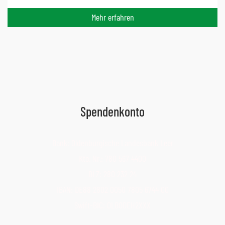
Mehr erfahren
Spendenkonto
Bank: Oldenburgische Landesbank Leer
Kto. Nr.: 780 567 4400
BLZ: 280 232 24
IBAN: DE88 2802 0050 7805 6744 00
Swift-BIC: OLBODEH2XXX