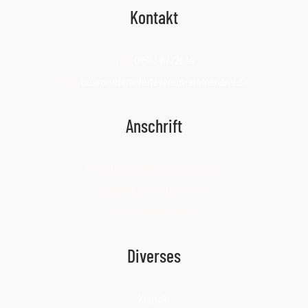
Kontakt
Tel.:
01573 6772634
Mail:
buero@tierschutzverein-ammerland.de
Anschrift
Tierschutzverein Ammerland e.V.
Apothekervilla, Gaststr. 4
26655 Westerstede
Diverses
Kontakt