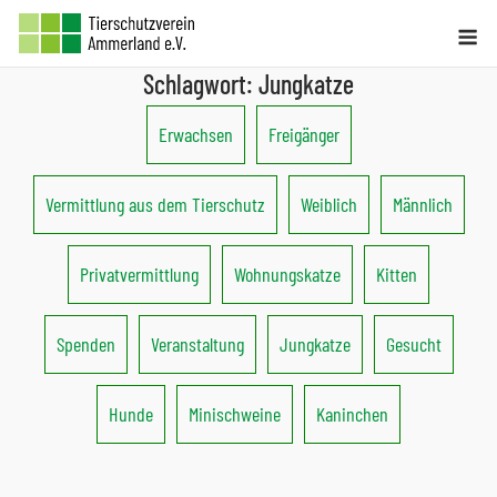
Skip
Me
to
Schlagwort:
Jungkatze
content
Erwachsen
Freigänger
Vermittlung aus dem Tierschutz
Weiblich
Männlich
Privatvermittlung
Wohnungskatze
Kitten
Spenden
Veranstaltung
Jungkatze
Gesucht
Hunde
Minischweine
Kaninchen