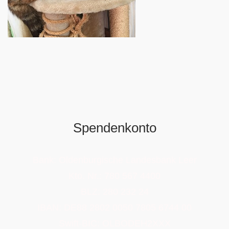
Spendenkonto
Bank: Oldenburgische Landesbank Leer
Kto. Nr.: 780 567 4400
BLZ: 280 232 24
IBAN: DE88 2802 0050 7805 6744 00
Swift-BIC: OLBODEH2XXX