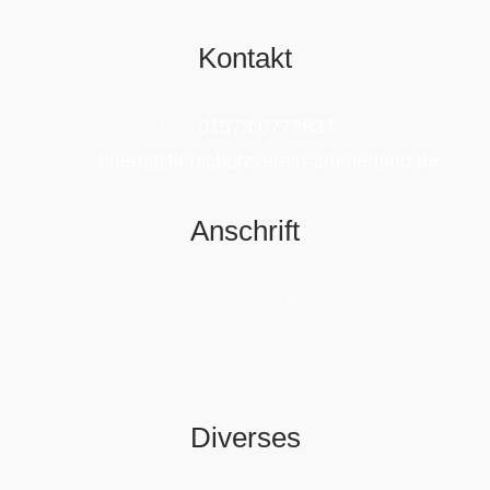
Kontakt
Tel.:
01573 6772634
Mail:
buero@tierschutzverein-ammerland.de
Anschrift
Tierschutzverein Ammerland e.V.
Apothekervilla, Gaststr. 4
26655 Westerstede
Diverses