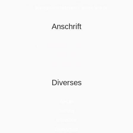
Mail:
buero@tierschutzverein-ammerland.de
Anschrift
Tierschutzverein Ammerland e.V.
Apothekervilla, Gaststr. 4
26655 Westerstede
Diverses
Kontakt
Satzung
Impressum
Datenschutz