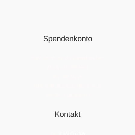
Spendenkonto
Bank: Oldenburgische Landesbank Leer
Kto. Nr.: 780 567 4400
BLZ: 280 232 24
IBAN: DE88 2802 0050 7805 6744 00
Swift-BIC: OLBODEH2XXX
Kontakt
Tel.:
01573 6772634