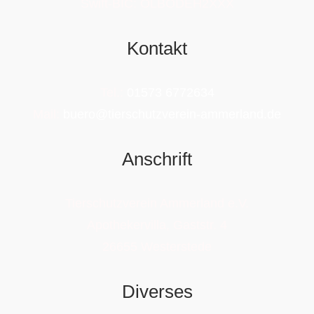
Swift-BIC: OLBODEH2XXX
Kontakt
Tel.:
01573 6772634
Mail:
buero@tierschutzverein-ammerland.de
Anschrift
Tierschutzverein Ammerland e.V.
Apothekervilla, Gaststr. 4
26655 Westerstede
Diverses