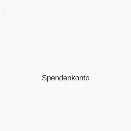
i
Spendenkonto
Bank: Oldenburgische Landesbank Leer
Kto. Nr.: 780 567 4400
BLZ: 280 232 24
IBAN: DE88 2802 0050 7805 6744 00