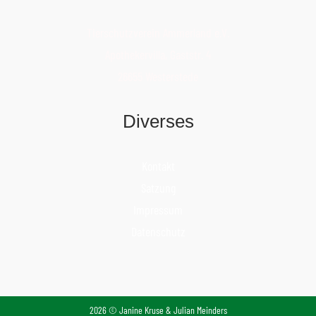
Tierschutzverein Ammerland e.V.
Apothekervilla, Gaststr. 4
26655 Westerstede
Diverses
Kontakt
Satzung
Impressum
Datenschutz
2026 © Janine Kruse & Julian Meinders