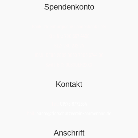
Spendenkonto
Bank: Oldenburgische Landesbank Leer
Kto. Nr.: 780 567 4400
BLZ: 280 232 24
IBAN: DE88 2802 0050 7805 6744 00
Swift-BIC: OLBODEH2XXX
Kontakt
Tel.:
01573 6772634
Mail:
buero@tierschutzverein-ammerland.de
Anschrift