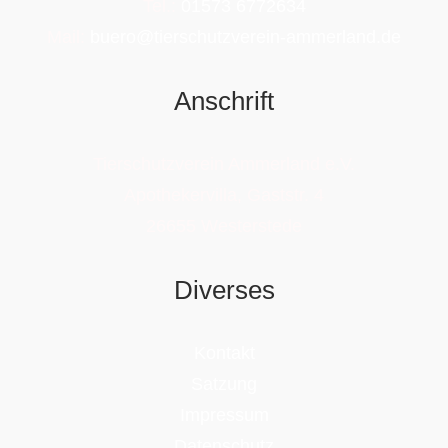
Tel.:
01573 6772634
Mail:
buero@tierschutzverein-ammerland.de
Anschrift
Tierschutzverein Ammerland e.V.
Apothekervilla, Gaststr. 4
26655 Westerstede
Diverses
Kontakt
Satzung
Impressum
Datenschutz