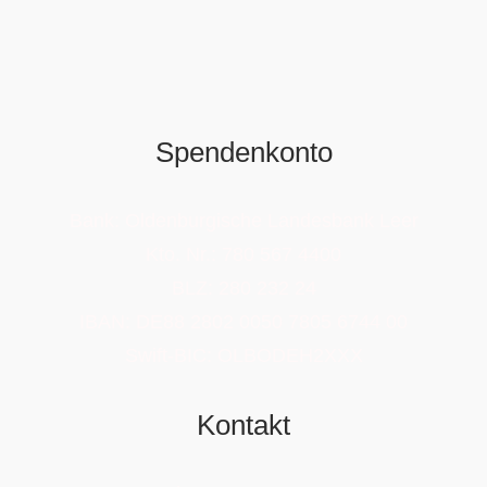
Spendenkonto
Bank: Oldenburgische Landesbank Leer
Kto. Nr.: 780 567 4400
BLZ: 280 232 24
IBAN: DE88 2802 0050 7805 6744 00
Swift-BIC: OLBODEH2XXX
Kontakt