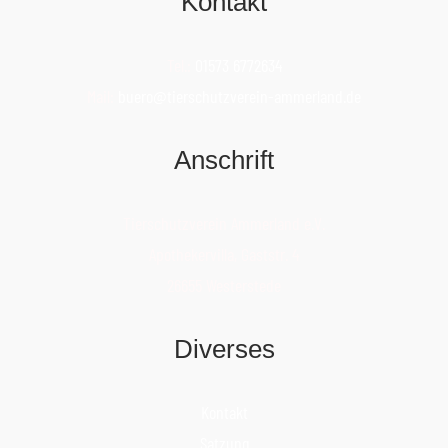
Kontakt
Tel.:
01573 6772634
Mail:
buero@tierschutzverein-ammerland.de
Anschrift
Tierschutzverein Ammerland e.V.
Apothekervilla, Gaststr. 4
26655 Westerstede
Diverses
Kontakt
Satzung