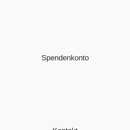
Spendenkonto
Bank: Oldenburgische Landesbank Leer
Kto. Nr.: 780 567 4400
BLZ: 280 232 24
IBAN: DE88 2802 0050 7805 6744 00
Swift-BIC: OLBODEH2XXX