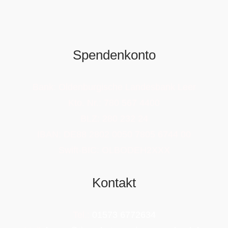
Spendenkonto
Bank: Oldenburgische Landesbank Leer
Kto. Nr.: 780 567 4400
BLZ: 280 232 24
IBAN: DE88 2802 0050 7805 6744 00
Swift-BIC: OLBODEH2XXX
Kontakt
Tel.:
01573 6772634