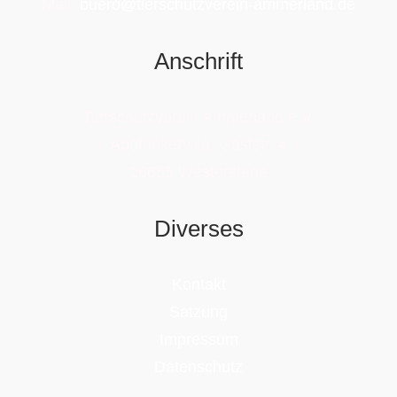
Mail:
buero@tierschutzverein-ammerland.de
Anschrift
Tierschutzverein Ammerland e.V.
Apothekervilla, Gaststr. 4
26655 Westerstede
Diverses
Kontakt
Satzung
Impressum
Datenschutz