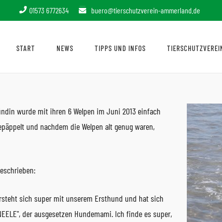
01573 6772634
buero@tierschutzverein-ammerland.de
START
NEWS
TIPPS UND INFOS
TIERSCHUTZVEREI
shündin wurde mit ihren 6 Welpen im Juni 2013 einfach
fgepäppelt und nachdem die Welpen alt genug waren,
eschrieben:
 versteht sich super mit unserem Ersthund und hat sich
"NEELE", der ausgesetzen Hundemami. Ich finde es super,