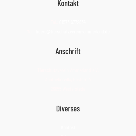
Kontakt
Tel.:
01573 6772634
Mail:
buero@tierschutzverein-ammerland.de
Anschrift
Tierschutzverein Ammerland e.V.
Apothekervilla, Gaststr. 4
26655 Westerstede
Diverses
Kontakt