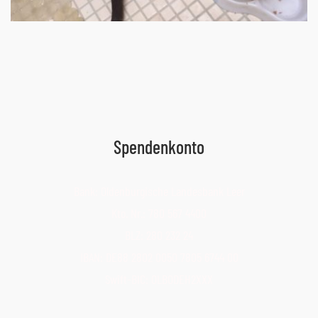
Spendenkonto
Bank: Oldenburgische Landesbank Leer
Kto. Nr.: 780 567 4400
BLZ: 280 232 24
IBAN: DE88 2802 0050 7805 6744 00
Swift-BIC: OLBODEH2XXX