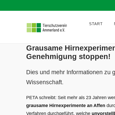
Skip
to
START
content
Grausame Hirnexperiment
Genehmigung stoppen!
Dies und mehr Informationen zu 
Wissenschaft.
PETA schreibt: Seit mehr als 23 Jahren we
grausame Hirnexperimente an Affen
durc
Verfahren durchgeführt, welche
unvorstell