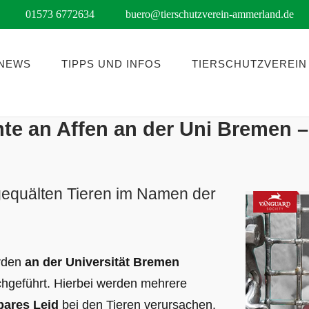
01573 6772634
buero@tierschutzverein-ammerland.de
NEWS
TIPPS UND INFOS
TIERSCHUTZVEREIN
e an Affen an der Uni Bremen –
gequälten Tieren im Namen der
rden
an der Universität Bremen
hgeführt. Hierbei werden mehrere
bares Leid
bei den Tieren verursachen.