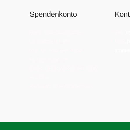
Spendenkonto
Kont
Bank: Oldenburgische
Tel.:
0
Landesbank Leer
Mail:
b
Kto. Nr.: 780 567 4400
ammer
BLZ: 280 232 24
IBAN: DE88 2802 0050 7805
6744 00
Swift-BIC: OLBODEH2XXX