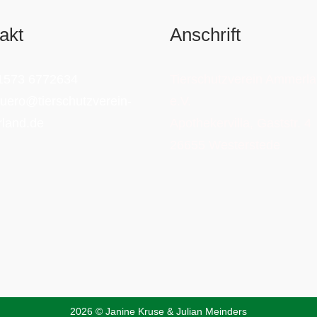
akt
Anschrift
1573 6772634
Tierschutzverein Ammerl
uero@tierschutzverein-
e.V.
land.de
Apothekervilla, Gaststr. 4
26655 Westerstede
2026 © Janine Kruse & Julian Meinders