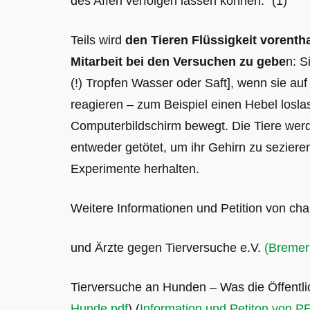
des Affen verfolgen lassen können.“ (1)
Teils wird
den Tieren Flüssigkeit vorenth
Mitarbeit bei den Versuchen zu gebe
n: S
(!) Tropfen Wasser oder Saft], wenn sie auf
reagieren – zum Beispiel einen Hebel losla
Computerbildschirm bewegt. Die Tiere wer
entweder getötet, um ihr Gehirn zu seziere
Experimente herhalten.
Weitere Informationen und Petition von cha
und Ärzte gegen Tierversuche e.V.
(Bremer 
Tierversuche an Hunden – Was die Öffentlic
Hunde.pdf
)
(
Information und Petiton von P