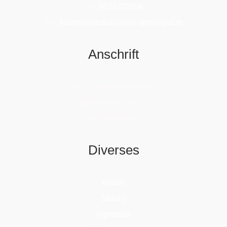
Tel.:
01573 6772634
Mail:
buero@tierschutzverein-ammerland.de
Anschrift
Tierschutzverein Ammerland e.V.
Apothekervilla, Gaststr. 4
26655 Westerstede
Diverses
Kontakt
Satzung
Impressum