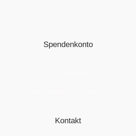
Spendenkonto
Bank: Oldenburgische Landesbank Leer
Kto. Nr.: 780 567 4400
BLZ: 280 232 24
IBAN: DE88 2802 0050 7805 6744 00
Swift-BIC: OLBODEH2XXX
Kontakt