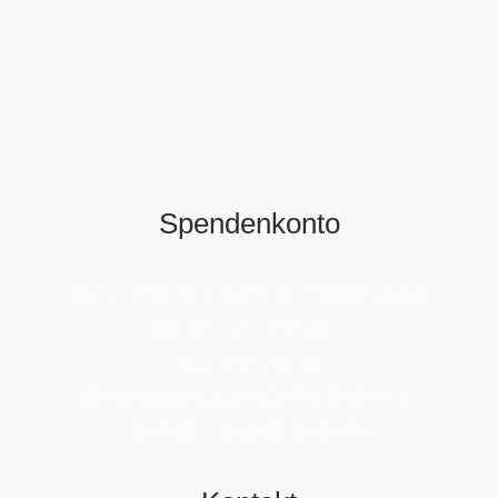
Spendenkonto
Bank: Oldenburgische Landesbank Leer
Kto. Nr.: 780 567 4400
BLZ: 280 232 24
IBAN: DE88 2802 0050 7805 6744 00
Swift-BIC: OLBODEH2XXX