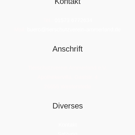
Kontakt
Tel.:
01573 6772634
Mail:
buero@tierschutzverein-ammerland.de
Anschrift
Tierschutzverein Ammerland e.V.
Apothekervilla, Gaststr. 4
26655 Westerstede
Diverses
Kontakt
Satzung