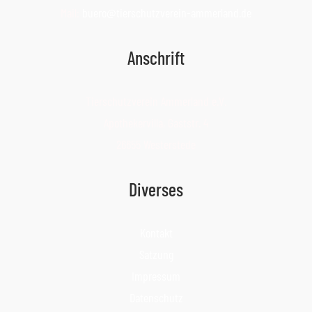
Mail:
buero@tierschutzverein-ammerland.de
Anschrift
Tierschutzverein Ammerland e.V.
Apothekervilla, Gaststr. 4
26655 Westerstede
Diverses
Kontakt
Satzung
Impressum
Datenschutz