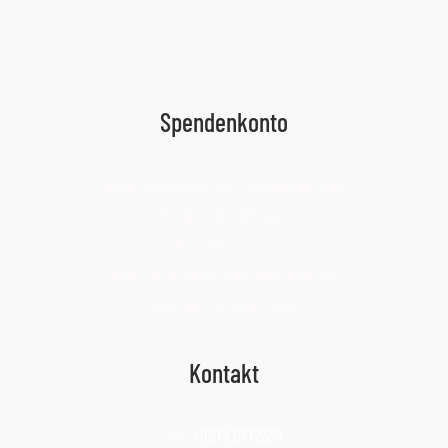
Spendenkonto
Bank: Oldenburgische Landesbank Leer
Kto. Nr.: 780 567 4400
BLZ: 280 232 24
IBAN: DE88 2802 0050 7805 6744 00
Swift-BIC: OLBODEH2XXX
Kontakt
Tel.:
01573 6772634