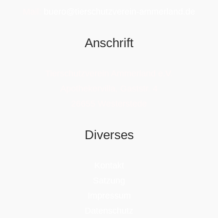
Mail:
buero@tierschutzverein-ammerland.de
Anschrift
Tierschutzverein Ammerland e.V.
Apothekervilla, Gaststr. 4
26655 Westerstede
Diverses
Kontakt
Satzung
Impressum
Datenschutz