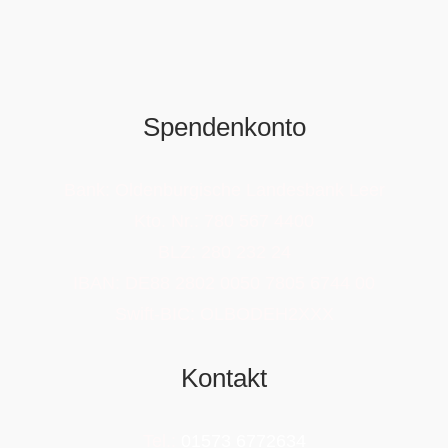
Spendenkonto
Bank: Oldenburgische Landesbank Leer
Kto. Nr.: 780 567 4400
BLZ: 280 232 24
IBAN: DE88 2802 0050 7805 6744 00
Swift-BIC: OLBODEH2XXX
Kontakt
Tel.:
01573 6772634