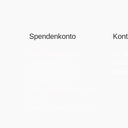
Spendenkonto
Kont
Bank: Oldenburgische
Tel.:
0
Landesbank Leer
Mail:
b
Kto. Nr.: 780 567 4400
ammer
BLZ: 280 232 24
IBAN: DE88 2802 0050 7805
6744 00
Swift-BIC: OLBODEH2XXX