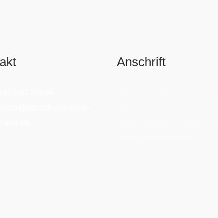
akt
Anschrift
1573 6772634
Tierschutzverein Ammerl
uero@tierschutzverein-
e.V.
land.de
Apothekervilla, Gaststr. 4
26655 Westerstede