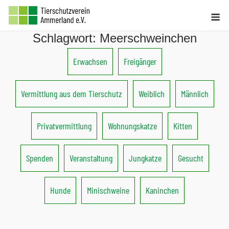
Skip
M
to
Schlagwort:
Meerschweinchen
content
Erwachsen
Freigänger
Vermittlung aus dem Tierschutz
Weiblich
Männlich
Privatvermittlung
Wohnungskatze
Kitten
Spenden
Veranstaltung
Jungkatze
Gesucht
Hunde
Minischweine
Kaninchen