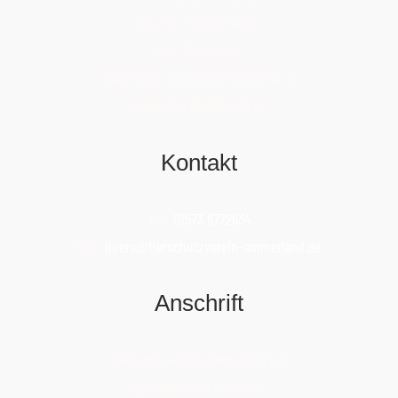
Kto. Nr.: 780 567 4400
BLZ: 280 232 24
IBAN: DE88 2802 0050 7805 6744 00
Swift-BIC: OLBODEH2XXX
Kontakt
Tel.:
01573 6772634
Mail:
buero@tierschutzverein-ammerland.de
Anschrift
Tierschutzverein Ammerland e.V.
Apothekervilla, Gaststr. 4