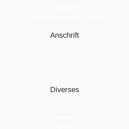
Tel.:
01573 6772634
Mail:
buero@tierschutzverein-ammerland.de
Anschrift
Tierschutzverein Ammerland e.V.
Apothekervilla, Gaststr. 4
26655 Westerstede
Diverses
Kontakt
Satzung
Impressum