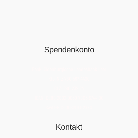
Spendenkonto
Bank: Oldenburgische Landesbank Leer
Kto. Nr.: 780 567 4400
BLZ: 280 232 24
IBAN: DE88 2802 0050 7805 6744 00
Swift-BIC: OLBODEH2XXX
Kontakt